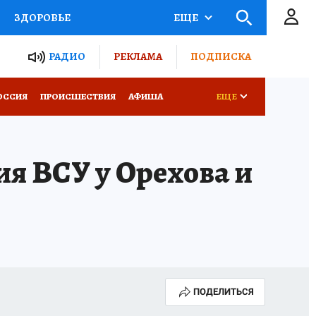
ЗДОРОВЬЕ
ЕЩЕ
ТЫ РОССИИ
РАДИО
РЕКЛАМА
ПОДПИСКА
КРЕТЫ
ПУТЕВОДИТЕЛЬ
ОССИЯ
ПРОИСШЕСТВИЯ
АФИША
ЕЩЕ
 ЖЕЛЕЗА
ТУРИЗМ
я ВСУ у Орехова и
Д ПОТРЕБИТЕЛЯ
ВСЕ О КП
ПОДЕЛИТЬСЯ