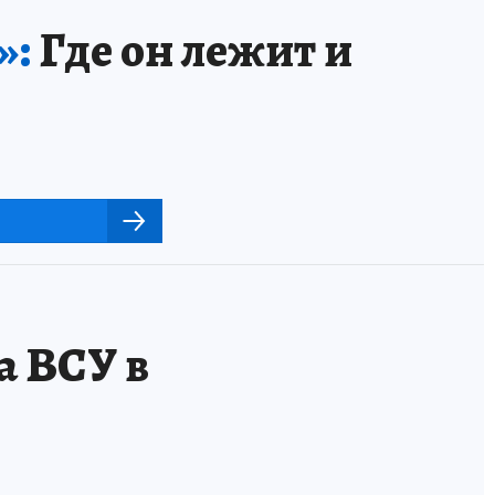
»:
Где он лежит и
а ВСУ в