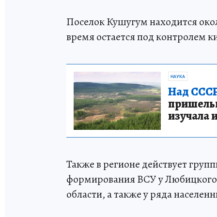
Поселок Кушугум находится око
время остается под контролем к
НАУКА
Над СССР
пришельце
изучала 
Также в регионе действует груп
формирования ВСУ у Любицкого,
области, а также у ряда населен