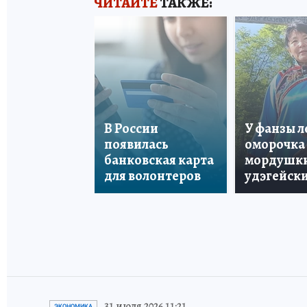
ЧИТАЙТЕ
ТАКЖЕ:
В России
У фанзы 
появилась
оморочка 
банковская карта
мордушки
для волонтеров
удэгейски
31 июля 2026 11:21
ЭКОНОМИКА