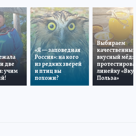
Выбираем
«Я — заповедная
качественный
лежала
Россия»: на кого
вкусный мёд:
и две
из редких зверей
протестирова
: учим
и птиц вы
линейку «Вкус
й!
похожи?
Польза»