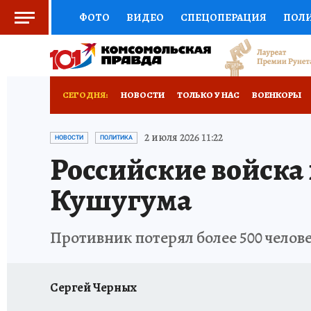
ФОТО
ВИДЕО
СПЕЦОПЕРАЦИЯ
ПОЛ
СОЦПОДДЕРЖКА
НАУКА
СПОРТ
КО
ВЫБОР ЭКСПЕРТОВ
ДОКТОР
ФИНАНС
СЕГОДНЯ:
НОВОСТИ
ТОЛЬКО У НАС
ВОЕНКОРЫ
КНИЖНАЯ ПОЛКА
ПРОГНОЗЫ НА СПОРТ
ИСПЫТАНО НА СЕБЕ
2 июля 2026 11:22
НОВОСТИ
ПОЛИТИКА
Российские войска
ПРЕСС-ЦЕНТР
НЕДВИЖИМОСТЬ
ТЕЛЕ
Кушугума
РАДИО КП
РЕКЛАМА
ТЕСТЫ
НОВОЕ 
Противник потерял более 500 челов
Сергей Черных