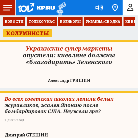
НОВОСТИ
ТОЛЬКО У НАС
ВОЕНКОРЫ
УКРАИНА: СВОДКА
КП В М
КОЛУМНИСТЫ
Украинские супермаркеты
опустели: киевляне должны
«благодарить» Зеленского
Александр ГРИШИН
Во всех советских школах лепили белых
журавликов, жалея Японию после
бомбардировок США. Неужели зря?
3 дня назад
Дмитрий СТЕШИН