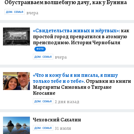
Обустраиваем волшебную дачу, как у Бунина
вчера
ДОМ. СЕМЬЯ
«Свидетельства живых и мёртвых»:
как
простой город превратился в атомную
преисподнюю. История Чернобыля
ФОТО
вчера
ДОМ. СЕМЬЯ
«Что и кому бы я ни писала, я пишу
только тебе и о тебе».
Отрывки из книги
Маргариты Симоньян о Тигране
Кеосаяне
2 дня назад
ДОМ. СЕМЬЯ
Чеховский Сахалин
31 июля
ДОМ. СЕМЬЯ