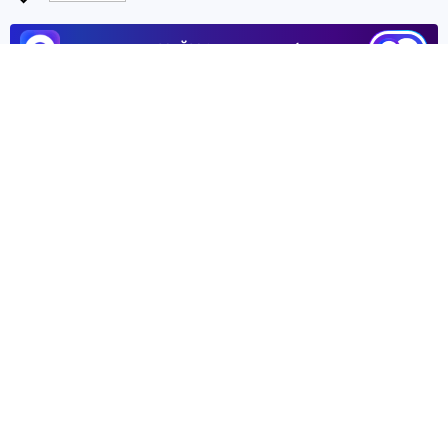
ЧИТАЙТЕ НАС В МАХ!
26 июня 2026 9:32
НОВОСТИ
ОБЩЕСТВО
Персоналу Бердянского
нефтемаслозавода задолжали
шесть миллионов рублей
Серьезная задолженность по зарплате
образовалась на на одном из предприятий
Бердянска
Олег БЫКОВ