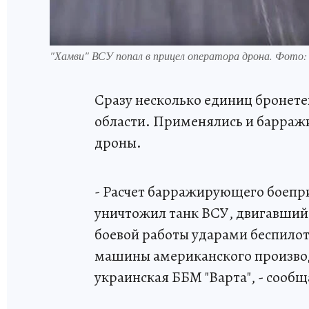
"Хамви" ВСУ попал в прицел оператора дрона. Фото
Сразу несколько единиц бронете
области. Применялись и барраж
дроны.
- Расчет барражирующего боеп
уничтожил танк ВСУ, двигавшийс
боевой работы ударами беспило
машины американского производ
украинская ББМ "Варта", - сооб