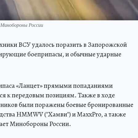
: Минобороны России
хники ВСУ удалось поразить в Запорожской
ирующие боеприпасы, и обычные ударные
рипаса «Ланцет» прямыми попаданиями
я к передовым позициям. Также в ходе
тников были поражены боевые бронированные
ства HMMWV ("Хамви") и MaxxPro, а также
щает Минобороны России.