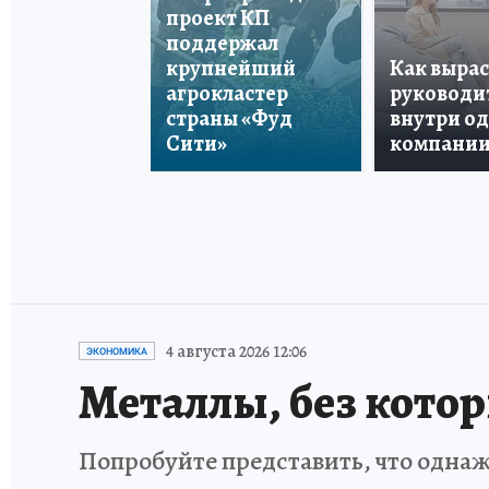
проект КП
поддержал
крупнейший
Как вырас
агрокластер
руководи
страны «Фуд
внутри о
Сити»
компани
4 августа 2026 12:06
ЭКОНОМИКА
Металлы, без кото
Попробуйте представить, что однаж