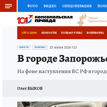
ФОТО
ВИДЕО
СПЕЦОПЕРАЦИЯ
ПОЛ
СОЦПОДДЕРЖКА
НАУКА
СПОРТ
КО
ВЫБОР ЭКСПЕРТОВ
ДОКТОР
ФИНАНС
СЕГОДНЯ:
НОВОСТИ
ТОЛЬКО У НАС
ВОЕНКОРЫ
КНИЖНАЯ ПОЛКА
ПРОГНОЗЫ НА СПОРТ
ИСПЫТАНО НА СЕБЕ
25 июня 2026 5:21
НОВОСТИ
ПОЛИТИКА
В городе Запорожь
ПРЕСС-ЦЕНТР
НЕДВИЖИМОСТЬ
ТЕЛЕ
РАДИО КП
РЕКЛАМА
ТЕСТЫ
НОВОЕ 
На фоне наступления ВС РФ в горо
Олег БЫКОВ