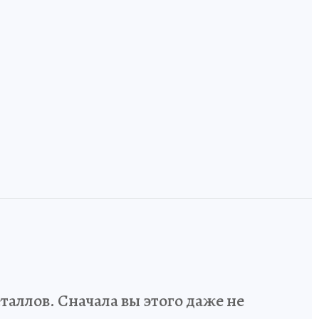
,
Технологический
код России: как
и
инженеров и
Земля, где лоси
дизайнеров учат
ручные, а тайга
говорить на
встречается с
одном языке
Европой
аллов. Сначала вы этого даже не