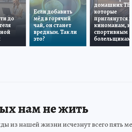
домашних ТВ
Если добавить
которые
ти до
мёд в горячий
приглянутся 
теля
чай, он станет
киноманам, и
дной
вредным. Так ли
спортивным
и
это?
болельщикам
рых нам не жить
ды из нашей жизни исчезнут всего пять мет