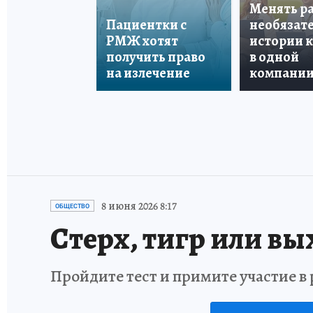
Менять р
Пациентки с
необязате
РМЖ хотят
истории 
получить право
в одной
на излечение
компани
8 июня 2026 8:17
ОБЩЕСТВО
Стерх, тигр или вы
Пройдите тест и примите участие 