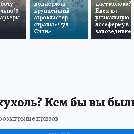
аботу —
поддержал
дает молока?
льно! 3
крупнейший
Едем на
карьеры
агрокластер
уникальную
страны «Фуд
лосеферму в
и
Сити»
заповеднике!
хухоль? Кем бы вы был
в розыгрыше призов