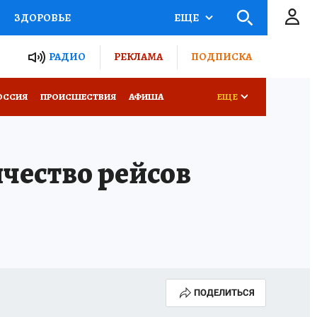
ЗДОРОВЬЕ
ЕЩЕ
ТЫ РОССИИ
РАДИО
РЕКЛАМА
ПОДПИСКА
КРЕТЫ
ПУТЕВОДИТЕЛЬ
ОССИЯ
ПРОИСШЕСТВИЯ
АФИША
ЕЩЕ
 ЖЕЛЕЗА
ТУРИЗМ
чество рейсов
Д ПОТРЕБИТЕЛЯ
ВСЕ О КП
ПОДЕЛИТЬСЯ