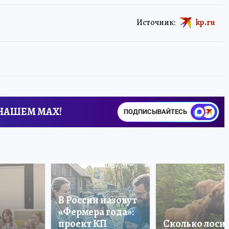
Источник:
kp.ru
 НАШЕМ MAX!
ПОДПИСЫВАЙТЕСЬ
В России назовут
«Фермера года»:
проект КП
Сколько лоси