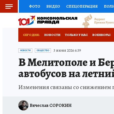
ФОТО
ВИДЕО
СПЕЦОПЕРАЦИЯ
ПОЛ
СОЦПОДДЕРЖКА
НАУКА
СПОРТ
КО
ВЫБОР ЭКСПЕРТОВ
ДОКТОР
ФИНАНС
СЕГОДНЯ:
НОВОСТИ
ТОЛЬКО У НАС
ВОЕНКОРЫ
КНИЖНАЯ ПОЛКА
ПРОГНОЗЫ НА СПОРТ
ИСПЫТАНО НА СЕБЕ
3 июня 2026 6:39
НОВОСТИ
ОБЩЕСТВО
В Мелитополе и Бе
ПРЕСС-ЦЕНТР
НЕДВИЖИМОСТЬ
ТЕЛЕ
автобусов на летни
РАДИО КП
РЕКЛАМА
ТЕСТЫ
НОВОЕ 
Изменения связаны со снижением 
Вячеслав СОРОКИН