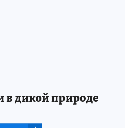
В России
У фанзы лежала
появилась
оморочка и две
банковская карта
мордушки: учим
для волонтеров
удэгейский!
и в дикой природе