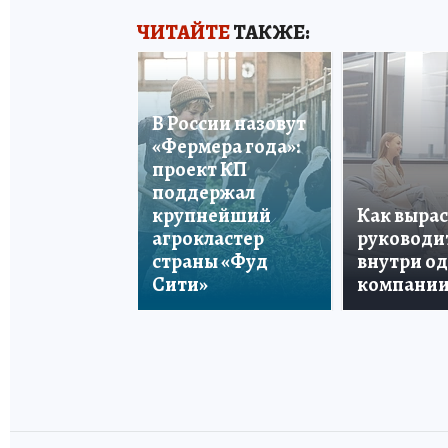
ЧИТАЙТЕ
ТАКЖЕ:
В России назовут
«Фермера года»:
проект КП
поддержал
крупнейший
Как вырас
агрокластер
руководи
страны «Фуд
внутри о
Сити»
компани