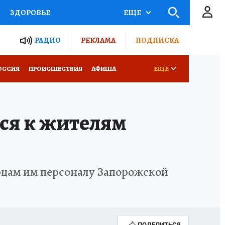
ЗДОРОВЬЕ
ЕЩЕ
ТЫ РОССИИ
РАДИО
РЕКЛАМА
ПОДПИСКА
КРЕТЫ
ПУТЕВОДИТЕЛЬ
ОССИЯ
ПРОИСШЕСТВИЯ
АФИША
ЕЩЕ
 ЖЕЛЕЗА
ТУРИЗМ
ся к жителям
Д ПОТРЕБИТЕЛЯ
ВСЕ О КП
рцам им персоналу Запорожской
ПОДЕЛИТЬСЯ