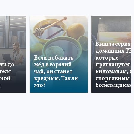
Вышла серия
домашних ТВ
Если добавить
которые
ти до
мёд в горячий
приглянутся 
теля
чай, он станет
киноманам, и
дной
вредным. Так ли
спортивным
и
это?
болельщикам