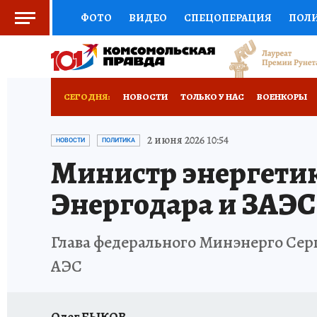
ФОТО
ВИДЕО
СПЕЦОПЕРАЦИЯ
ПОЛ
СОЦПОДДЕРЖКА
НАУКА
СПОРТ
КО
ВЫБОР ЭКСПЕРТОВ
ДОКТОР
ФИНАНС
СЕГОДНЯ:
НОВОСТИ
ТОЛЬКО У НАС
ВОЕНКОРЫ
КНИЖНАЯ ПОЛКА
ПРОГНОЗЫ НА СПОРТ
ИСПЫТАНО НА СЕБЕ
2 июня 2026 10:54
НОВОСТИ
ПОЛИТИКА
Министр энергетик
ПРЕСС-ЦЕНТР
НЕДВИЖИМОСТЬ
ТЕЛЕ
Энергодара и ЗАЭС
РАДИО КП
РЕКЛАМА
ТЕСТЫ
НОВОЕ 
Глава федерального Минэнерго Сер
АЭС
Олег БЫКОВ