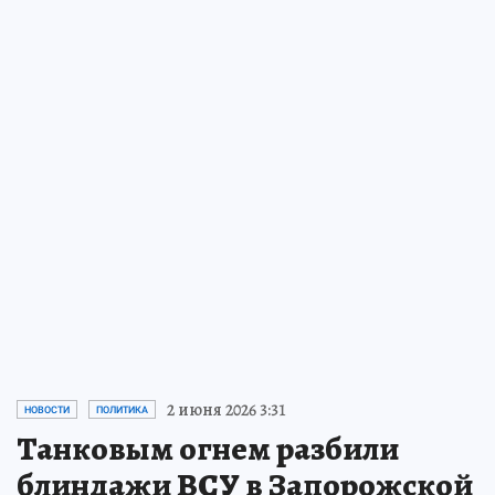
4 августа 2026 12:06
ЭКОНОМИКА
Металлы, без которых нам не
жить
Попробуйте представить, что однажды из
нашей жизни исчезнут всего пять
металлов. Сначала вы этого даже не
заметите. А затем мир начнет меняться…
ПРОЧИТАТЬ
2 июня 2026 3:31
НОВОСТИ
ПОЛИТИКА
Танковым огнем разбили