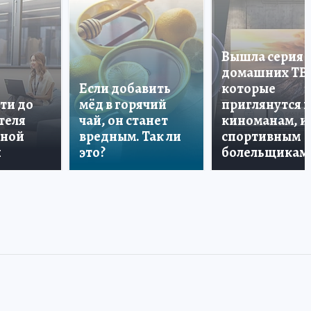
Вышла серия
домашних ТВ
Если добавить
которые
ти до
мёд в горячий
приглянутся 
теля
чай, он станет
киноманам, и
дной
вредным. Так ли
спортивным
и
это?
болельщикам