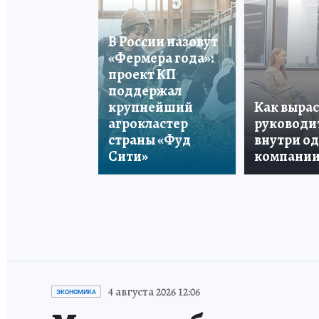
В России назовут
«Фермера года»:
проект КП
поддержал
крупнейший
Как вырас
агрокластер
руководи
страны «Фуд
внутри о
Сити»
компани
4 августа 2026 12:06
ЭКОНОМИКА