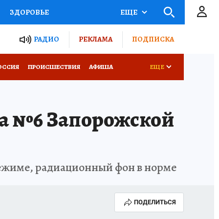
ЗДОРОВЬЕ
ЕЩЕ
ТЫ РОССИИ
РАДИО
РЕКЛАМА
ПОДПИСКА
КРЕТЫ
ПУТЕВОДИТЕЛЬ
ОССИЯ
ПРОИСШЕСТВИЯ
АФИША
ЕЩЕ
 ЖЕЛЕЗА
ТУРИЗМ
а №6 Запорожской
Д ПОТРЕБИТЕЛЯ
ВСЕ О КП
режиме, радиационный фон в норме
ПОДЕЛИТЬСЯ