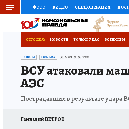
ФОТО
ВИДЕО
СПЕЦОПЕРАЦИЯ
ПОЛ
СОЦПОДДЕРЖКА
НАУКА
СПОРТ
КО
ВЫБОР ЭКСПЕРТОВ
ДОКТОР
ФИНАНС
СЕГОДНЯ:
НОВОСТИ
ТОЛЬКО У НАС
ВОЕНКОРЫ
КНИЖНАЯ ПОЛКА
ПРОГНОЗЫ НА СПОРТ
ИСПЫТАНО НА СЕБЕ
31 мая 2026 7:00
НОВОСТИ
ПОЛИТИКА
ВСУ атаковали ма
ПРЕСС-ЦЕНТР
НЕДВИЖИМОСТЬ
ТЕЛЕ
АЭС
РАДИО КП
РЕКЛАМА
ТЕСТЫ
НОВОЕ 
Пострадавших в результате удара 
Геннадий ВЕТРОВ