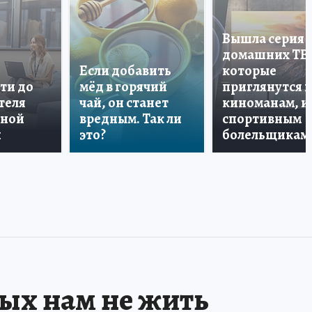
Вышла серия
домашних ТВ
Если добавить
которые
ти до
мёд в горячий
приглянутся 
теля
чай, он станет
киноманам, и
дной
вредным. Так ли
спортивным
и
это?
болельщикам
рых нам не жить