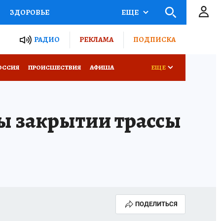
ЗДОРОВЬЕ
ЕЩЕ
ТЫ РОССИИ
РАДИО
РЕКЛАМА
ПОДПИСКА
КРЕТЫ
ПУТЕВОДИТЕЛЬ
ОССИЯ
ПРОИСШЕСТВИЯ
АФИША
ЕЩЕ
 ЖЕЛЕЗА
ТУРИЗМ
бы закрытии трассы
Д ПОТРЕБИТЕЛЯ
ВСЕ О КП
ПОДЕЛИТЬСЯ