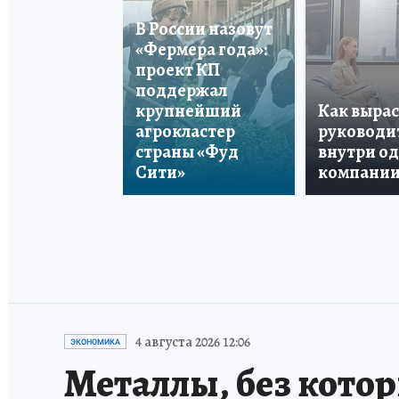
В России назовут
«Фермера года»:
проект КП
поддержал
крупнейший
Как вырас
агрокластер
руководи
страны «Фуд
внутри о
Сити»
компани
4 августа 2026 12:06
ЭКОНОМИКА
Металлы, без кото