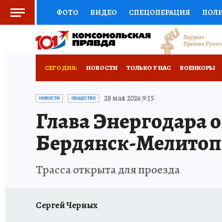
ФОТО
ВИДЕО
СПЕЦОПЕРАЦИЯ
ПОЛ
СОЦПОДДЕРЖКА
НАУКА
СПОРТ
КО
ВЫБОР ЭКСПЕРТОВ
ДОКТОР
ФИНАНС
СЕГОДНЯ:
НОВОСТИ
ТОЛЬКО У НАС
ВОЕНКОРЫ
КНИЖНАЯ ПОЛКА
ПРОГНОЗЫ НА СПОРТ
ИСПЫТАНО НА СЕБЕ
28 мая 2026 9:15
НОВОСТИ
ОБЩЕСТВО
Глава Энергодара 
ПРЕСС-ЦЕНТР
НЕДВИЖИМОСТЬ
ТЕЛЕ
Бердянск-Мелитоп
РАДИО КП
РЕКЛАМА
ТЕСТЫ
НОВОЕ 
Трасса открыта для проезда
Сергей Черных