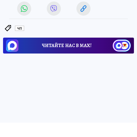
ЧП
ЧИТАЙТЕ НАС В МАХ!
26 мая 2026 6:18
НОВОСТИ
ПОЛИТИКА
Запорожское минэнерго:
До
30% жителей региона
остаются без электроэнергии
Ситуация в энергосистеме Запорожской
области остается крайне напряженной из-
за обстрелов и налетов ВСУ