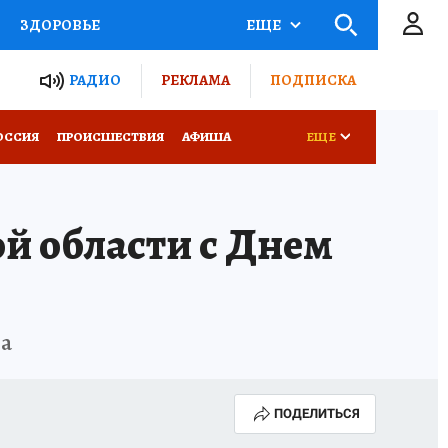
ЗДОРОВЬЕ
ЕЩЕ
ТЫ РОССИИ
РАДИО
РЕКЛАМА
ПОДПИСКА
КРЕТЫ
ПУТЕВОДИТЕЛЬ
ОССИЯ
ПРОИСШЕСТВИЯ
АФИША
ЕЩЕ
 ЖЕЛЕЗА
ТУРИЗМ
й области с Днем
Д ПОТРЕБИТЕЛЯ
ВСЕ О КП
на
ПОДЕЛИТЬСЯ