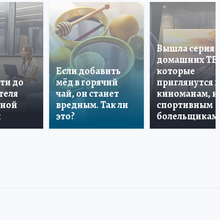
Вышла серия
домашних ТВ
Если добавить
которые
ти до
мёд в горячий
приглянутся 
теля
чай, он станет
киноманам, и
дной
вредным. Так ли
спортивным
и
это?
болельщикам