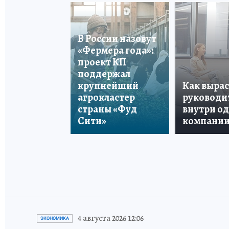
В России назовут
«Фермера года»:
проект КП
поддержал
крупнейший
Как вырас
агрокластер
руководи
страны «Фуд
внутри о
Сити»
компани
4 августа 2026 12:06
ЭКОНОМИКА