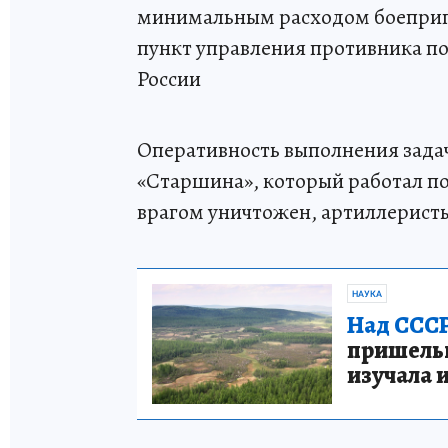
минимальным расходом боеприпас
пункт управления противника п
России
Оперативность выполнения зада
«Старшина», который работал по 
врагом уничтожен, артиллерист
НАУКА
Над СССР
пришельце
изучала 