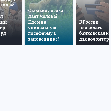
года»:
П
Сколько лосиха
ал
дает молока?
ший
Едем на
В России
тер
уникальную
появилась
Фуд
лосеферму в
банковская к
заповеднике!
для волонтер