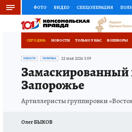
ФОТО
ВИДЕО
СПЕЦОПЕРАЦИЯ
ПОЛ
СОЦПОДДЕРЖКА
НАУКА
СПОРТ
КО
ВЫБОР ЭКСПЕРТОВ
ДОКТОР
ФИНАНС
СЕГОДНЯ:
НОВОСТИ
ТОЛЬКО У НАС
ВОЕНКОРЫ
КНИЖНАЯ ПОЛКА
ПРОГНОЗЫ НА СПОРТ
ИСПЫТАНО НА СЕБЕ
22 мая 2026 3:59
НОВОСТИ
ПОЛИТИКА
Замаскированный 
ПРЕСС-ЦЕНТР
НЕДВИЖИМОСТЬ
ТЕЛЕ
Запорожье
РАДИО КП
РЕКЛАМА
ТЕСТЫ
НОВОЕ 
Артиллеристы группировки «Восток
Олег БЫКОВ