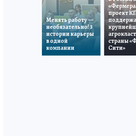
«Фермера 
проект К
Менять работу —
поддерж
необязательно! 3
крупней
истории карьеры
агроклас
в одной
страны «
компании
Сити»