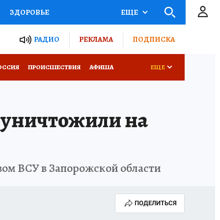
ЗДОРОВЬЕ
ЕЩЕ
ТЫ РОССИИ
РАДИО
РЕКЛАМА
ПОДПИСКА
КРЕТЫ
ПУТЕВОДИТЕЛЬ
ОССИЯ
ПРОИСШЕСТВИЯ
АФИША
ЕЩЕ
 ЖЕЛЕЗА
ТУРИЗМ
 уничтожили на
Д ПОТРЕБИТЕЛЯ
ВСЕ О КП
вом ВСУ в Запорожской области
ПОДЕЛИТЬСЯ