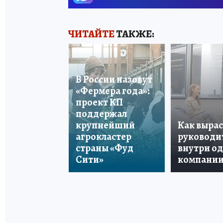
ЧИТАЙТЕ
ТАКЖЕ:
В России назовут
«Фермера года»:
проект КП
поддержал
крупнейший
Как вырас
агрокластер
руководи
страны «Фуд
внутри о
Сити»
компани