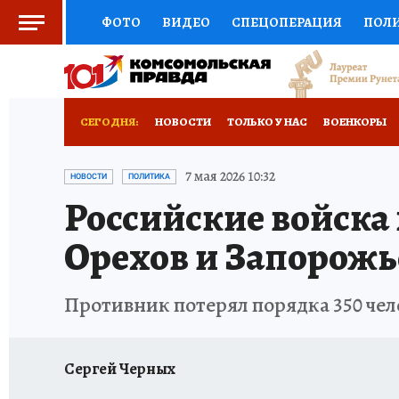
ФОТО
ВИДЕО
СПЕЦОПЕРАЦИЯ
ПОЛ
СОЦПОДДЕРЖКА
НАУКА
СПОРТ
КО
ВЫБОР ЭКСПЕРТОВ
ДОКТОР
ФИНАНС
СЕГОДНЯ:
НОВОСТИ
ТОЛЬКО У НАС
ВОЕНКОРЫ
КНИЖНАЯ ПОЛКА
ПРОГНОЗЫ НА СПОРТ
ИСПЫТАНО НА СЕБЕ
7 мая 2026 10:32
НОВОСТИ
ПОЛИТИКА
Российские войска
ПРЕСС-ЦЕНТР
НЕДВИЖИМОСТЬ
ТЕЛЕ
Орехов и Запорожь
РАДИО КП
РЕКЛАМА
ТЕСТЫ
НОВОЕ 
Противник потерял порядка 350 чел
Сергей Черных