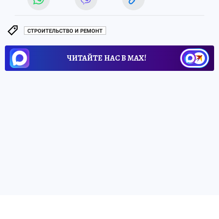
СТРОИТЕЛЬСТВО И РЕМОНТ
ЧИТАЙТЕ НАС В МАХ!
30 апреля 2026 13:08
НОВОСТИ
ОБЩЕСТВО
В Запорожской области
расчищают промоины
Молочного лимана
После расчистки устранена угроза замора
водных биоресурсов
Вячеслав СОРОКИН