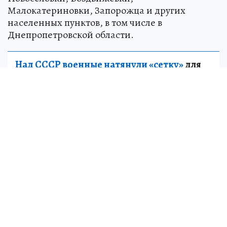
Малокатериновки, Запорожца и других
населенных пунктов, в том числе в
Днепропетровской области.
Над СССР военные натянули «сетку»
для
пришельцев: как страна 13 лет тайно
искала и изучала инопланетных гостей
НАУКА
В результате противник потерял порядка 330
человек, уничтожены американская
артиллерийская установка, зенитный
ракетный комплекс «Бук-М1», станции
радиоэлектронной борьбы, транспорт и
склады.