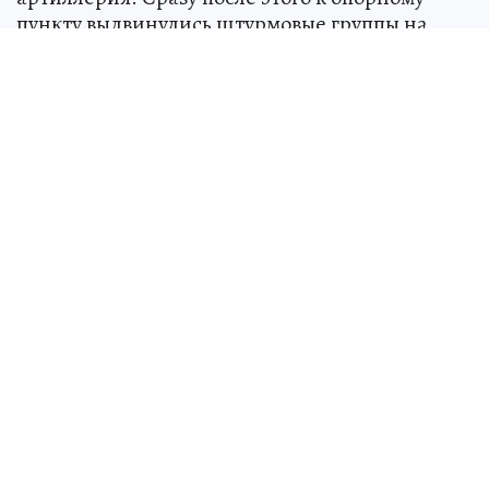
пункту выдвинулись штурмовые группы на
маневренной технике – багги и квадроциклах,
- говорит Минобороны России.
Штурм на багги
Над СССР военные натянули «сетку»
для
пришельцев: как страна 13 лет тайно