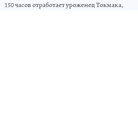
150 часов отработает уроженец Токмака,
который пытался обворовать продуктовый
магазин
Олег БЫКОВ