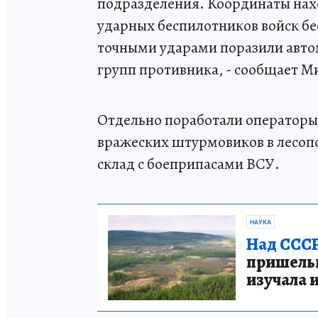
подразделения. Координаты нах
ударных беспилотников войск б
точными ударами поразили авто
групп противника, - сообщает М
Отдельно поработали операторы
вражеских штурмовиков в лесопо
склад с боеприпасами ВСУ.
НАУКА
Над СССР
пришельце
изучала 