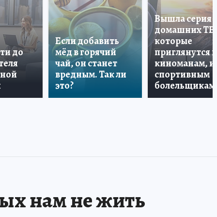
Вышла серия
домашних ТВ
Если добавить
которые
ти до
мёд в горячий
приглянутся 
теля
чай, он станет
киноманам, и
дной
вредным. Так ли
спортивным
и
это?
болельщикам
рых нам не жить