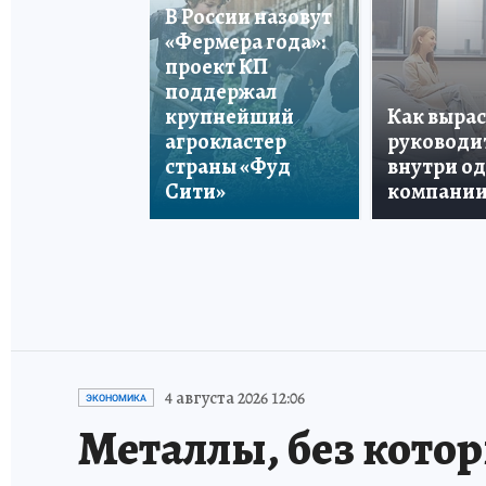
В России назовут
«Фермера года»:
проект КП
поддержал
крупнейший
Как вырас
агрокластер
руководи
страны «Фуд
внутри о
Сити»
компани
4 августа 2026 12:06
ЭКОНОМИКА
Металлы, без кото