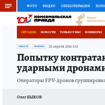
ФОТО
ВИДЕО
СПЕЦОПЕРАЦИЯ
ПОЛ
СОЦПОДДЕРЖКА
НАУКА
СПОРТ
КО
ВЫБОР ЭКСПЕРТОВ
ДОКТОР
ФИНАНС
СЕГОДНЯ:
НОВОСТИ
ТОЛЬКО У НАС
ВОЕНКОРЫ
КНИЖНАЯ ПОЛКА
ПРОГНОЗЫ НА СПОРТ
ИСПЫТАНО НА СЕБЕ
20 апреля 2026 3:23
НОВОСТИ
ПОЛИТИКА
Попытку контратак
ПРЕСС-ЦЕНТР
НЕДВИЖИМОСТЬ
ТЕЛЕ
ударными дронам
РАДИО КП
РЕКЛАМА
ТЕСТЫ
НОВОЕ 
Операторы FPV-дронов группировк
Олег БЫКОВ