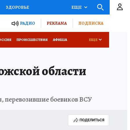
ЗДОРОВЬЕ
ЕЩЕ
ТЫ РОССИИ
РАДИО
РЕКЛАМА
ПОДПИСКА
КРЕТЫ
ПУТЕВОДИТЕЛЬ
ОССИЯ
ПРОИСШЕСТВИЯ
АФИША
ЕЩЕ
 ЖЕЛЕЗА
ТУРИЗМ
ожской области
Д ПОТРЕБИТЕЛЯ
ВСЕ О КП
, перевозившие боевиков ВСУ
ПОДЕЛИТЬСЯ