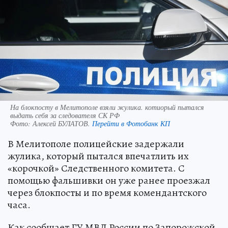
На блокпосту в Мелитополе взяли жулика. котиорый пытался
выдать себя за следователя СК РФ
Фото:
Алексей БУЛАТОВ.
Перейти в Фотобанк КП
В Мелитополе полицейские задержали
жулика, который пытался впечатлить их
«корочкой» Следственного комитета. С
помощью фальшивки он уже ранее проезжал
через блокпосты и по время комендантского
часа.
Как сообщает ГУ МВД России по Запорожской