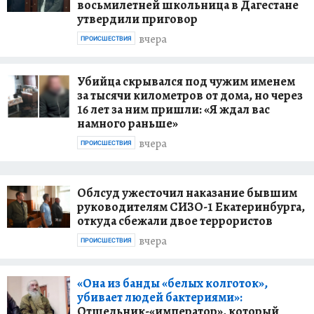
восьмилетней школьница в Дагестане
утвердили приговор
вчера
ПРОИСШЕСТВИЯ
Убийца скрывался под чужим именем
за тысячи километров от дома, но через
16 лет за ним пришли: «Я ждал вас
намного раньше»
вчера
ПРОИСШЕСТВИЯ
Облсуд ужесточил наказание бывшим
руководителям СИЗО-1 Екатеринбурга,
откуда сбежали двое террористов
вчера
ПРОИСШЕСТВИЯ
«Она из банды «белых колготок»,
убивает людей бактериями»:
Отшельник-«император», который