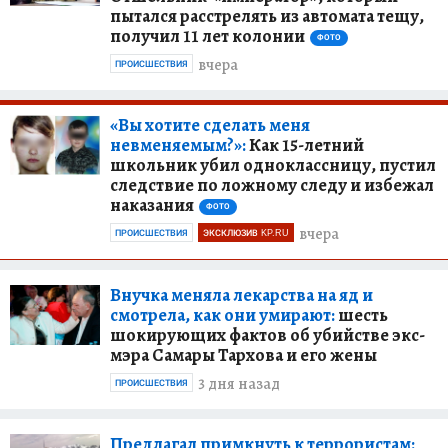
пытался расстрелять из автомата тещу,
получил 11 лет колонии
ФОТО
вчера
ПРОИСШЕСТВИЯ
«Вы хотите сделать меня
невменяемым?»:
Как 15-летний
школьник убил одноклассницу, пустил
следствие по ложному следу и избежал
наказания
ФОТО
вчера
ПРОИСШЕСТВИЯ
ЭКСКЛЮЗИВ KP.RU
Внучка меняла лекарства на яд и
смотрела, как они умирают:
шесть
шокирующих фактов об убийстве экс-
мэра Самары Тархова и его жены
3 дня назад
ПРОИСШЕСТВИЯ
Предлагал примкнуть к террористам: