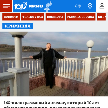
НОВОСТИ
ТОЛЬКО У НАС
ВОЕНКОРЫ
УКРАИНА: СВОДКА
КП В М
КРИМИНАЛ
160-килограммовый ловелас, который 10 лет
обманывал женщин, после судов похудел на