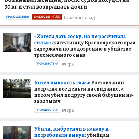
30 кг и стал возвращать долги
16 часов назад
ПРОИСШЕСТВИЯ
ЭКСКЛЮЗИВ KP.RU
«Хотела дать соску, но не рассчитала
силы»:
жительницу Красноярского края
задержали по подозрению в убийстве
трехмесячного сына
вчера
ПРОИСШЕСТВИЯ
Хотел выколоть глаза:
Ростовчанин
потратил все деньги на свидание, а
потом убил подругу своей бабушки из-
за 20 тысяч
вчера
ПРОИСШЕСТВИЯ
Убили, выбросили в канаву и
потребовали выкуп:
убийцам