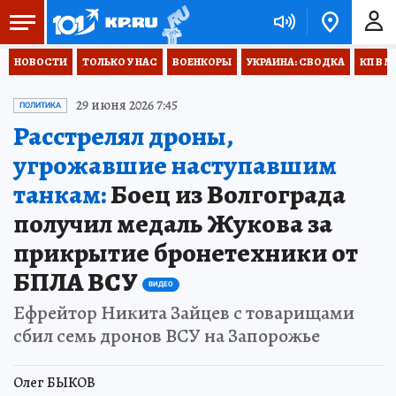
НОВОСТИ
ТОЛЬКО У НАС
ВОЕНКОРЫ
УКРАИНА: СВОДКА
КП В М
29 июня 2026 7:45
ПОЛИТИКА
Расстрелял дроны,
угрожавшие наступавшим
танкам:
Боец из Волгограда
получил медаль Жукова за
прикрытие бронетехники от
БПЛА ВСУ
ВИДЕО
Ефрейтор Никита Зайцев с товарищами
сбил семь дронов ВСУ на Запорожье
Олег БЫКОВ