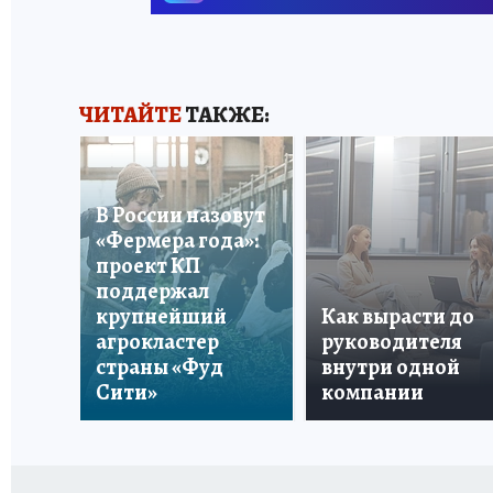
ЧИТАЙТЕ
ТАКЖЕ:
В России назовут
«Фермера года»:
проект КП
поддержал
крупнейший
Как вырасти до
агрокластер
руководителя
страны «Фуд
внутри одной
Сити»
компании