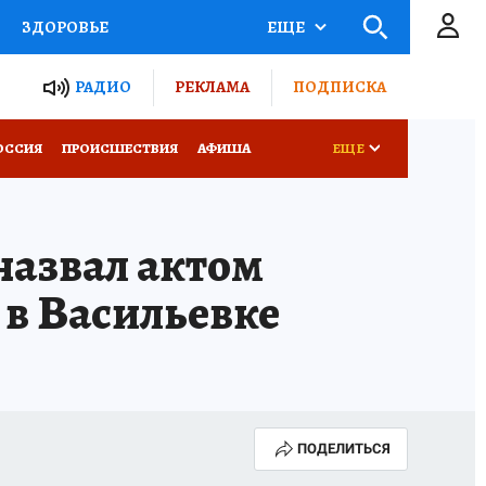
ЗДОРОВЬЕ
ЕЩЕ
ТЫ РОССИИ
РАДИО
РЕКЛАМА
ПОДПИСКА
КРЕТЫ
ПУТЕВОДИТЕЛЬ
ОССИЯ
ПРОИСШЕСТВИЯ
АФИША
ЕЩЕ
 ЖЕЛЕЗА
ТУРИЗМ
азвал актом
Д ПОТРЕБИТЕЛЯ
ВСЕ О КП
 в Васильевке
ПОДЕЛИТЬСЯ