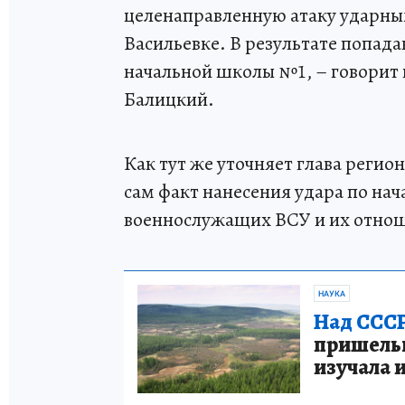
целенаправленную атаку ударны
Васильевке. В результате попад
начальной школы №1, – говорит
Балицкий.
Как тут же уточняет глава регио
сам факт нанесения удара по на
военнослужащих ВСУ и их отнош
НАУКА
Над СССР
пришельце
изучала 