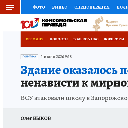
ФОТО
ВИДЕО
СПЕЦОПЕРАЦИЯ
ПОЛ
СОЦПОДДЕРЖКА
НАУКА
СПОРТ
КО
ВЫБОР ЭКСПЕРТОВ
ДОКТОР
ФИНАНС
СЕГОДНЯ:
НОВОСТИ
ТОЛЬКО У НАС
ВОЕНКОРЫ
КНИЖНАЯ ПОЛКА
ПРОГНОЗЫ НА СПОРТ
ИСПЫТАНО НА СЕБЕ
1 июня 2026 9:18
ПОЛИТИКА
Здание оказалось 
ПРЕСС-ЦЕНТР
НЕДВИЖИМОСТЬ
ТЕЛЕ
ненависти к мирно
РАДИО КП
РЕКЛАМА
ТЕСТЫ
НОВОЕ 
ВСУ атаковали школу в Запорожско
Олег БЫКОВ