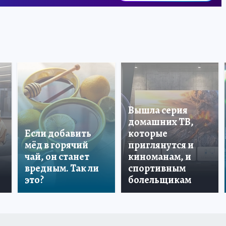
Вышла серия
домашних ТВ,
Если добавить
которые
мёд в горячий
приглянутся и
чай, он станет
киноманам, и
вредным. Так ли
спортивным
это?
болельщикам