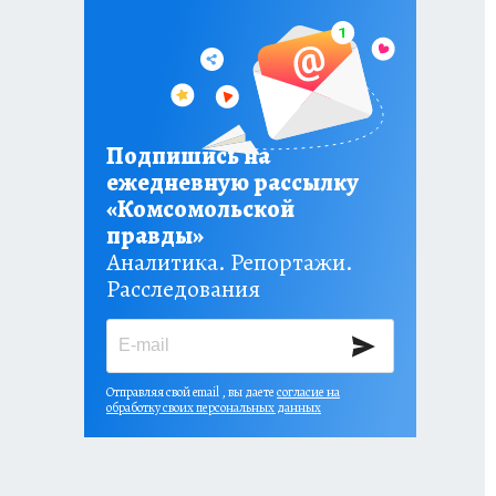
Подпишись на
ежедневную рассылку
«Комсомольской
правды»
Аналитика. Репортажи.
Расследования
Отправляя свой email , вы даете
согласие на
обработку своих персональных данных