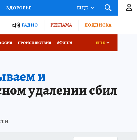
ЗДОРОВЬЕ
ЕЩЕ
ТЫ РОССИИ
РАДИО
РЕКЛАМА
ПОДПИСКА
КРЕТЫ
ПУТЕВОДИТЕЛЬ
ОССИЯ
ПРОИСШЕСТВИЯ
АФИША
ЕЩЕ
 ЖЕЛЕЗА
ТУРИЗМ
ываем и
Д ПОТРЕБИТЕЛЯ
ВСЕ О КП
сном удалении сбил
сти