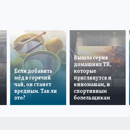
Вышла серия
домашних ТВ,
Если добавить
которые
мёд в горячий
приглянутся и
чай, он станет
киноманам, и
вредным. Так ли
спортивным
это?
болельщикам