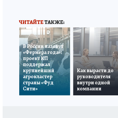
ЧИТАЙТЕ
ТАКЖЕ:
В России назовут
«Фермера года»:
проект КП
поддержал
крупнейший
Как вырасти до
агрокластер
руководителя
страны «Фуд
внутри одной
Сити»
компании