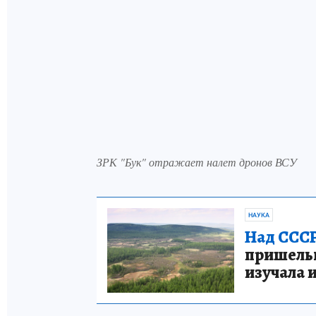
ЗРК "Бук" отражает налет дронов ВСУ
НАУКА
Над СССР
пришельце
изучала 