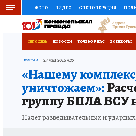
ФОТО
ВИДЕО
СПЕЦОПЕРАЦИЯ
ПОЛ
СОЦПОДДЕРЖКА
НАУКА
СПОРТ
КО
ВЫБОР ЭКСПЕРТОВ
ДОКТОР
ФИНАНС
СЕГОДНЯ:
НОВОСТИ
ТОЛЬКО У НАС
ВОЕНКОРЫ
КНИЖНАЯ ПОЛКА
ПРОГНОЗЫ НА СПОРТ
ИСПЫТАНО НА СЕБЕ
29 мая 2026 4:05
ПОЛИТИКА
«Нашему комплексу
ПРЕСС-ЦЕНТР
НЕДВИЖИМОСТЬ
ТЕЛЕ
уничтожаем»:
Расч
РАДИО КП
РЕКЛАМА
ТЕСТЫ
НОВОЕ 
группу БПЛА ВСУ 
Налет разведывательных и ударных