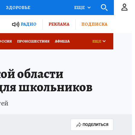
ЗДОРОВЬЕ
ЕЩЕ
ТЫ РОССИИ
РАДИО
РЕКЛАМА
ПОДПИСКА
КРЕТЫ
ПУТЕВОДИТЕЛЬ
ОССИЯ
ПРОИСШЕСТВИЯ
АФИША
ЕЩЕ
 ЖЕЛЕЗА
ТУРИЗМ
ой области
Д ПОТРЕБИТЕЛЯ
ВСЕ О КП
 для школьников
тей
ПОДЕЛИТЬСЯ