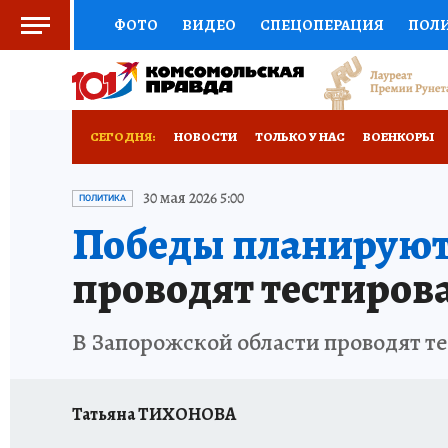
ФОТО
ВИДЕО
СПЕЦОПЕРАЦИЯ
ПОЛ
СОЦПОДДЕРЖКА
НАУКА
СПОРТ
КО
ВЫБОР ЭКСПЕРТОВ
ДОКТОР
ФИНАНС
СЕГОДНЯ:
НОВОСТИ
ТОЛЬКО У НАС
ВОЕНКОРЫ
КНИЖНАЯ ПОЛКА
ПРОГНОЗЫ НА СПОРТ
ИСПЫТАНО НА СЕБЕ
30 мая 2026 5:00
ПОЛИТИКА
Победы планируют 
ПРЕСС-ЦЕНТР
НЕДВИЖИМОСТЬ
ТЕЛЕ
проводят тестиров
РАДИО КП
РЕКЛАМА
ТЕСТЫ
НОВОЕ 
В Запорожской области проводят те
Татьяна ТИХОНОВА