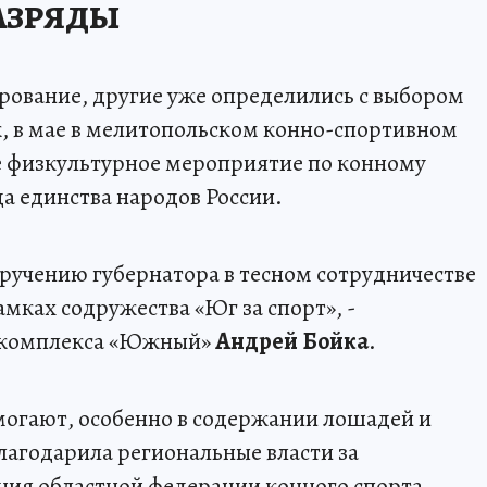
РАЗРЯДЫ
ирование, другие уже определились с выбором
к, в мае в мелитопольском конно-спортивном
е физкультурное мероприятие по конному
а единства народов России.
ручению губернатора в тесном сотрудничестве
мках содружества «Юг за спорт», -
ткомплекса «Южный»
Андрей Бойка
.
могают, особенно в содержании лошадей и
лагодарила региональные власти за
ния областной федерации конного спорта