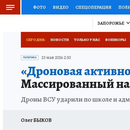
ФОТО
ВИДЕО
СПЕЦОПЕРАЦИЯ
ПОЛ
СОЦПОДДЕРЖКА
НАУКА
СПОРТ
КО
ЗАПОРОЖЬЕ
ВЫБОР ЭКСПЕРТОВ
ДОКТОР
ФИНАНС
СЕГОДНЯ:
НОВОСТИ
ТОЛЬКО У НАС
ВОЕНКОРЫ
КНИЖНАЯ ПОЛКА
ПРОГНОЗЫ НА СПОРТ
ИСПЫТАНО НА СЕБЕ
23 мая 2026 2:30
ПОЛИТИКА
«Дроновая активно
ПРЕСС-ЦЕНТР
НЕДВИЖИМОСТЬ
ТЕЛЕ
Массированный на
РАДИО КП
РЕКЛАМА
ТЕСТЫ
НОВОЕ 
Дроны ВСУ ударили по школе и ад
Олег БЫКОВ