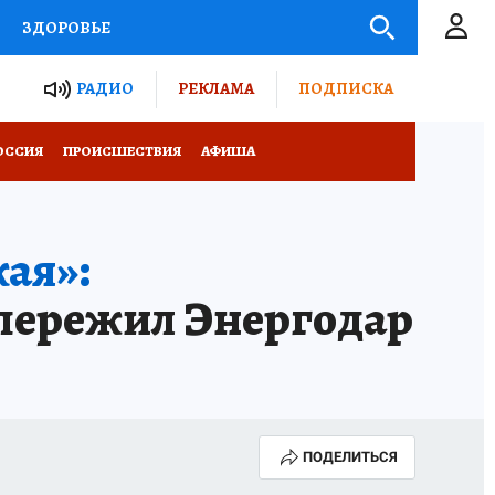
ЗДОРОВЬЕ
ТЫ РОССИИ
РАДИО
РЕКЛАМА
ПОДПИСКА
КРЕТЫ
ПУТЕВОДИТЕЛЬ
ОССИЯ
ПРОИСШЕСТВИЯ
АФИША
 ЖЕЛЕЗА
ТУРИЗМ
ая»:
Д ПОТРЕБИТЕЛЯ
ВСЕ О КП
пережил Энергодар
ПОДЕЛИТЬСЯ