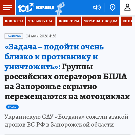
НОВОСТИ
ТОЛЬКО У НАС
ВОЕНКОРЫ
УКРАИНА: СВОДКА
КП В М
14 мая 2026 4:28
ПОЛИТИКА
«Задача – подойти очень
близко к противнику и
уничтожить»:
Группы
российских операторов БПЛА
на Запорожье скрытно
перемещаются на мотоциклах
ВИДЕО
Украинскую САУ «Богдана» сожгли атакой
дронов ВС РФ в Запорожской области