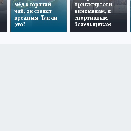
мёд в горячий
приглянутся и
чай, он станет
киноманам, и
вредным. Так ли
спортивным
это?
болельщикам