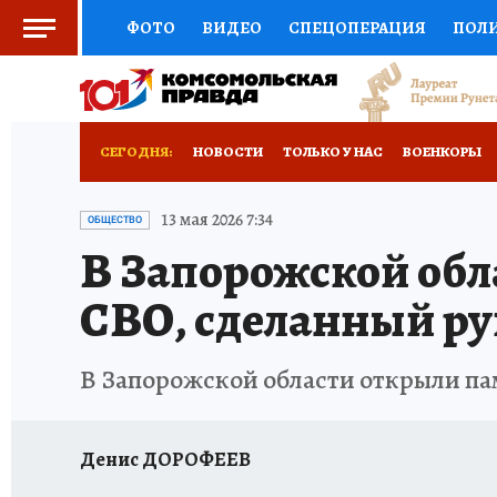
ФОТО
ВИДЕО
СПЕЦОПЕРАЦИЯ
ПОЛ
СОЦПОДДЕРЖКА
НАУКА
СПОРТ
КО
ВЫБОР ЭКСПЕРТОВ
ДОКТОР
ФИНАНС
СЕГОДНЯ:
НОВОСТИ
ТОЛЬКО У НАС
ВОЕНКОРЫ
КНИЖНАЯ ПОЛКА
ПРОГНОЗЫ НА СПОРТ
ИСПЫТАНО НА СЕБЕ
13 мая 2026 7:34
ОБЩЕСТВО
В Запорожской обл
ПРЕСС-ЦЕНТР
НЕДВИЖИМОСТЬ
ТЕЛЕ
СВО, сделанный ру
РАДИО КП
РЕКЛАМА
ТЕСТЫ
НОВОЕ 
В Запорожской области открыли п
Денис ДОРОФЕЕВ