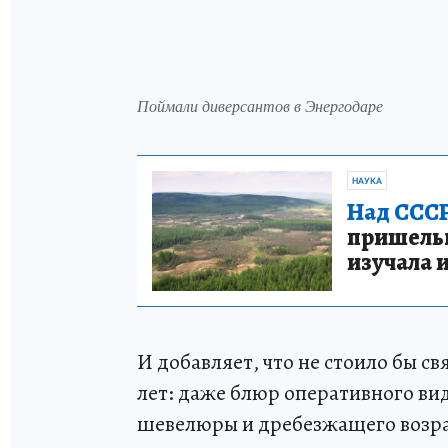
Поймали диверсантов в Энергодаре
НАУКА
Над СССР
пришельце
изучала 
И добавляет, что не стоило бы с
лет: даже блюр оперативного ви
шевелюры и дребезжащего возра