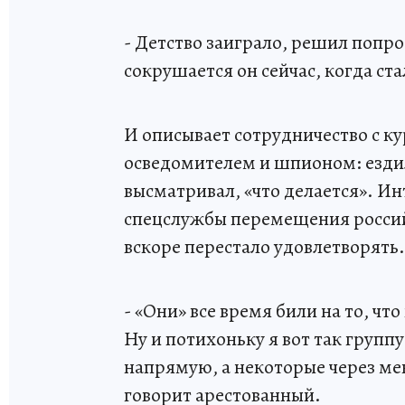
- Детство заиграло, решил попроб
сокрушается он сейчас, когда ста
И описывает сотрудничество с к
осведомителем и шпионом: ездил
высматривал, «что делается». Ин
спецслужбы перемещения россий
вскоре перестало удовлетворять.
- «Они» все время били на то, ч
Ну и потихоньку я вот так групп
напрямую, а некоторые через мен
говорит арестованный.