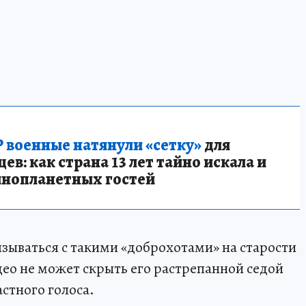
 военные натянули «сетку»
для
в: как страна 13 лет тайно искала и
инопланетных гостей
вязываться с такими «доброхотами» на старости
део не может скрыть его растрепанной седой
стного голоса.