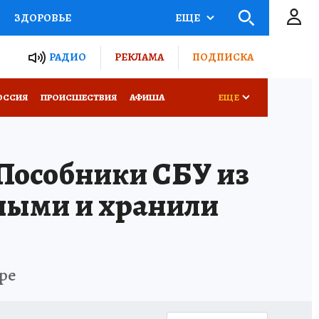
ЗДОРОВЬЕ
ЕЩЕ
ТЫ РОССИИ
РАДИО
РЕКЛАМА
ПОДПИСКА
КРЕТЫ
ПУТЕВОДИТЕЛЬ
ОССИЯ
ПРОИСШЕСТВИЯ
АФИША
ЕЩЕ
 ЖЕЛЕЗА
ТУРИЗМ
Пособники СБУ из
Д ПОТРЕБИТЕЛЯ
ВСЕ О КП
нными и хранили
ре