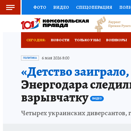
ФОТО
ВИДЕО
СПЕЦОПЕРАЦИЯ
ПОЛ
СОЦПОДДЕРЖКА
НАУКА
СПОРТ
КО
ВЫБОР ЭКСПЕРТОВ
ДОКТОР
ФИНАНС
СЕГОДНЯ:
НОВОСТИ
ТОЛЬКО У НАС
ВОЕНКОРЫ
КНИЖНАЯ ПОЛКА
ПРОГНОЗЫ НА СПОРТ
ИСПЫТАНО НА СЕБЕ
6 мая 2026 8:00
ПОЛИТИКА
«Детство заиграло,
ПРЕСС-ЦЕНТР
НЕДВИЖИМОСТЬ
ТЕЛЕ
Энергодара следил
РАДИО КП
РЕКЛАМА
ТЕСТЫ
НОВОЕ 
взрывчатку
ВИДЕО
Четырех украинских диверсантов, 