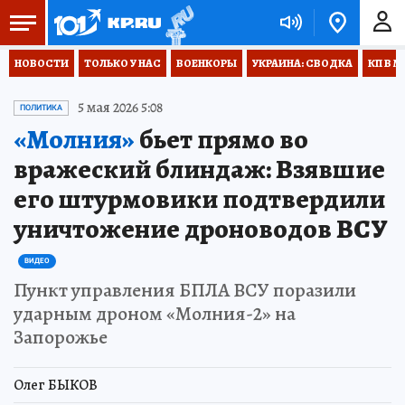
НОВОСТИ
ТОЛЬКО У НАС
ВОЕНКОРЫ
УКРАИНА: СВОДКА
КП В М
5 мая 2026 5:08
ПОЛИТИКА
«Молния»
бьет прямо во
вражеский блиндаж: Взявшие
его штурмовики подтвердили
уничтожение дроноводов ВСУ
ВИДЕО
Пункт управления БПЛА ВСУ поразили
ударным дроном «Молния-2» на
Запорожье
Олег БЫКОВ