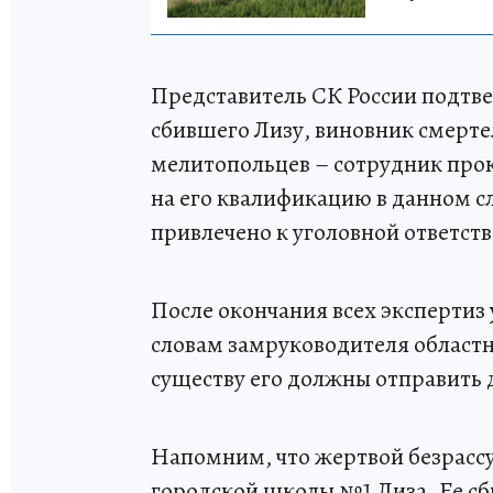
Представитель СК России подтве
сбившего Лизу, виновник смерте
мелитопольцев – сотрудник проку
на его квалификацию в данном сл
привлечено к уголовной ответст
После окончания всех экспертиз 
словам замруководителя областн
существу его должны отправить д
Напомним, что жертвой безрассу
городской школы №1 Лиза. Ее сби