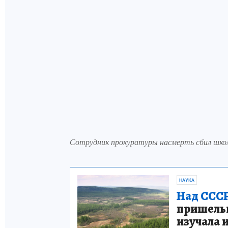
Сотрудник прокуратуры насмерть сбил шко
НАУКА
Над СССР
пришельце
изучала 