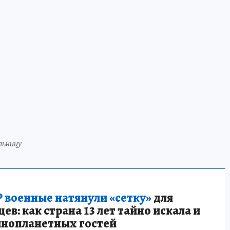
льницу
 военные натянули «сетку»
для
в: как страна 13 лет тайно искала и
инопланетных гостей