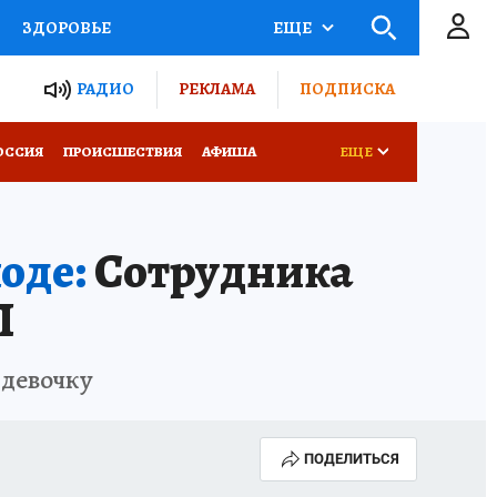
ЗДОРОВЬЕ
ЕЩЕ
ТЫ РОССИИ
РАДИО
РЕКЛАМА
ПОДПИСКА
КРЕТЫ
ПУТЕВОДИТЕЛЬ
ОССИЯ
ПРОИСШЕСТВИЯ
АФИША
ЕЩЕ
 ЖЕЛЕЗА
ТУРИЗМ
оде:
Сотрудника
Д ПОТРЕБИТЕЛЯ
ВСЕ О КП
П
 девочку
ПОДЕЛИТЬСЯ