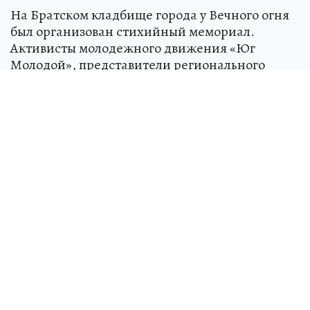
На Братском кладбище города у Вечного огня
был организован стихийный мемориал.
Активисты молодежного движения «Юг
Молодой», представители регионального
штаба #МЫВМЕСТЕ и «Волонтеры Победы»
возложили цветы в память о погибших при
ударе по местному колледжу.
Евгений Балицкий выразил соболезнования
родным и близким жертв трагедии и пожелал
скорейшего выздоровления всем
пострадавшим. Глава области отметил, что
Запорожская область разделяет боль жителей
Луганской Народной Республики, и
подчеркнул мужество тех, кто потерял близких
в результате данного инцидента. В акции
приняли участие волонтеры и неравнодушные
жители города.