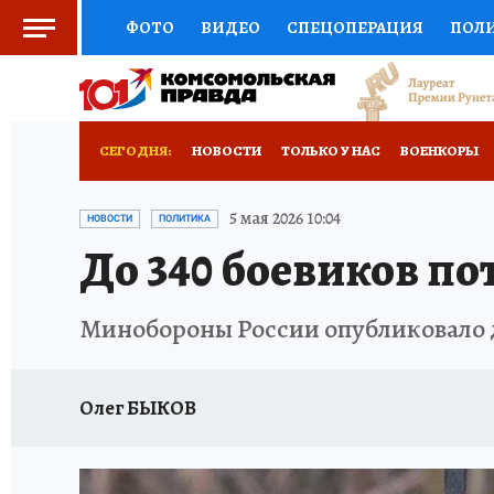
ФОТО
ВИДЕО
СПЕЦОПЕРАЦИЯ
ПОЛ
СОЦПОДДЕРЖКА
НАУКА
СПОРТ
КО
ВЫБОР ЭКСПЕРТОВ
ДОКТОР
ФИНАНС
СЕГОДНЯ:
НОВОСТИ
ТОЛЬКО У НАС
ВОЕНКОРЫ
КНИЖНАЯ ПОЛКА
ПРОГНОЗЫ НА СПОРТ
ИСПЫТАНО НА СЕБЕ
5 мая 2026 10:04
НОВОСТИ
ПОЛИТИКА
До 340 боевиков по
ПРЕСС-ЦЕНТР
НЕДВИЖИМОСТЬ
ТЕЛЕ
РАДИО КП
РЕКЛАМА
ТЕСТЫ
НОВОЕ 
Минобороны России опубликовало да
Олег БЫКОВ