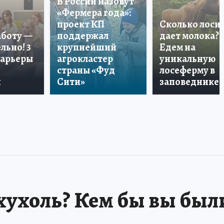
В России назовут
«Фермера года»:
проект КП
Сколько лоси
аботу —
поддержал
дает молока?
льно! 3
крупнейший
Едем на
карьеры
агрокластер
уникальную
страны «Фуд
лосеферму в
и
Сити»
заповеднике!
хухоль? Кем бы вы был