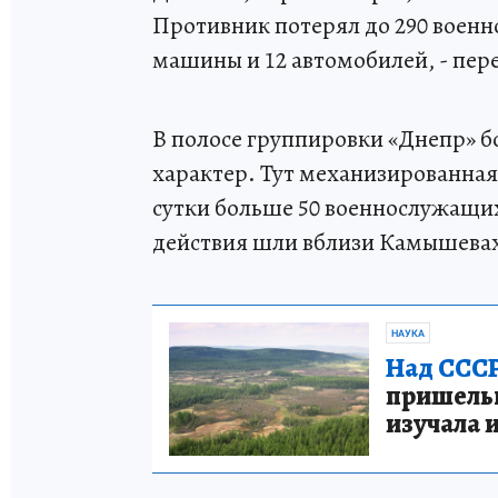
Противник потерял до 290 воен
машины и 12 автомобилей, - пер
В полосе группировки «Днепр» б
характер. Тут механизированная
сутки больше 50 военнослужащих
действия шли вблизи Камышевах
НАУКА
Над СССР
пришельце
изучала 