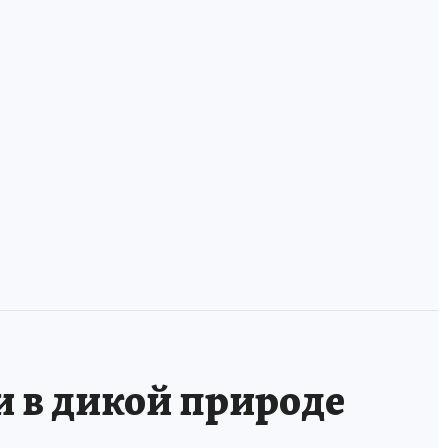
ха
В России
У фанзы лежала
появилась
оморочка и две
банковская карта
мордушки: учим
для волонтеров
удэгейский!
и в дикой природе