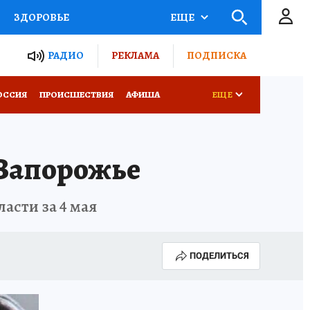
ЗДОРОВЬЕ
ЕЩЕ
ТЫ РОССИИ
РАДИО
РЕКЛАМА
ПОДПИСКА
КРЕТЫ
ПУТЕВОДИТЕЛЬ
ОССИЯ
ПРОИСШЕСТВИЯ
АФИША
ЕЩЕ
 ЖЕЛЕЗА
ТУРИЗМ
 Запорожье
Д ПОТРЕБИТЕЛЯ
ВСЕ О КП
асти за 4 мая
ПОДЕЛИТЬСЯ