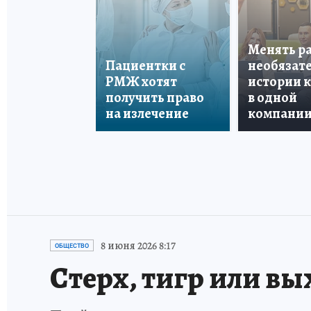
Менять р
Пациентки с
необязате
РМЖ хотят
истории 
получить право
в одной
на излечение
компани
8 июня 2026 8:17
ОБЩЕСТВО
Стерх, тигр или вы