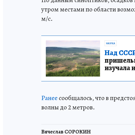
По данным синоптиков, осадков 
утром местами по области возмож
м/с.
НАУКА
Над СССР
пришельце
изучала 
Ранее
сообщалось, что в предст
волны до 2 метров.
Вячеслав СОРОКИН