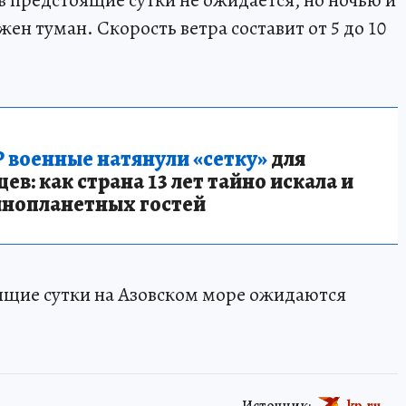
в предстоящие сутки не ожидается, но ночью и
ен туман. Скорость ветра составит от 5 до 10
 военные натянули «сетку»
для
в: как страна 13 лет тайно искала и
инопланетных гостей
оящие сутки на Азовском море ожидаются
Источник:
kp.ru