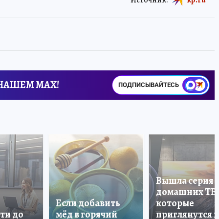
 НАШЕМ MAX!
ПОДПИСЫВАЙТЕСЬ
Вышла серия
домашних ТВ
Если добавить
которые
ти до
мёд в горячий
приглянутся 