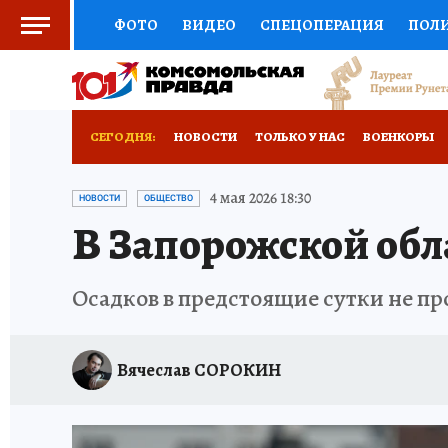
ФОТО
ВИДЕО
СПЕЦОПЕРАЦИЯ
ПОЛ
СОЦПОДДЕРЖКА
НАУКА
СПОРТ
КО
ВЫБОР ЭКСПЕРТОВ
ДОКТОР
ФИНАНС
СЕГОДНЯ:
НОВОСТИ
ТОЛЬКО У НАС
ВОЕНКОРЫ
КНИЖНАЯ ПОЛКА
ПРОГНОЗЫ НА СПОРТ
ИСПЫТАНО НА СЕБЕ
4 мая 2026 18:30
НОВОСТИ
ОБЩЕСТВО
В Запорожской обла
ПРЕСС-ЦЕНТР
НЕДВИЖИМОСТЬ
ТЕЛЕ
РАДИО КП
РЕКЛАМА
ТЕСТЫ
НОВОЕ 
Осадков в предстоящие сутки не п
Вячеслав СОРОКИН