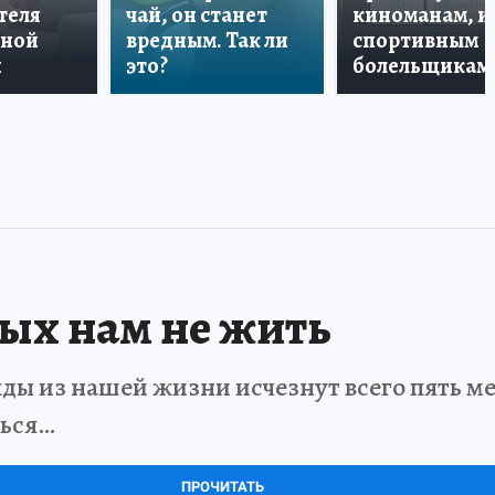
теля
чай, он станет
киноманам, и
дной
вредным. Так ли
спортивным
и
это?
болельщикам
рых нам не жить
ды из нашей жизни исчезнут всего пять мет
ться…
ПРОЧИТАТЬ