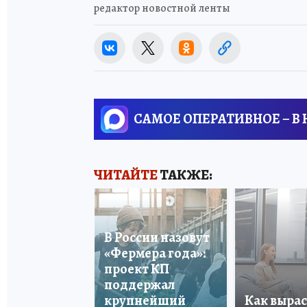
редактор новостной ленты
САМОЕ ОПЕРАТИВНОЕ – В
ЧИТАЙТЕ
ТАКЖЕ:
В России назовут
«Фермера года»:
проект КП
поддержал
крупнейший
Как вырас