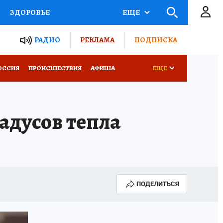
ЗДОРОВЬЕ
ЕЩЕ
ТЫ РОССИИ
РАДИО
РЕКЛАМА
ПОДПИСКА
КРЕТЫ
ПУТЕВОДИТЕЛЬ
ОССИЯ
ПРОИСШЕСТВИЯ
АФИША
ЕЩЕ
 ЖЕЛЕЗА
ТУРИЗМ
адусов тепла
Д ПОТРЕБИТЕЛЯ
ВСЕ О КП
ПОДЕЛИТЬСЯ