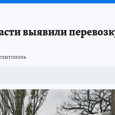
асти выявили перевозку
елитополь