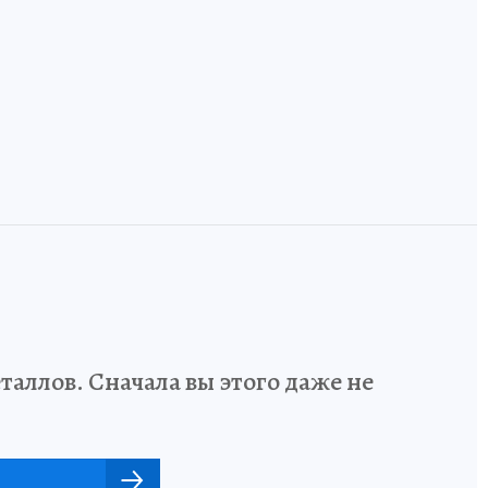
дизайнеров учат
ручные, а тайга
говорить на
встречается с
одном языке
Европой
аллов. Сначала вы этого даже не