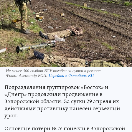
Не менее 300 солдат ВСУ погибли за сутки в регионе
Фото:
Александр КОЦ.
Перейти в Фотобанк КП
Подразделения группировок «Восток» и
«Днепр» продолжили продвижение в
Запорожской области. За сутки 29 апреля их
действиями противнику нанесен серьезный
урон.
Основные потери ВСУ понесли в Запорожской