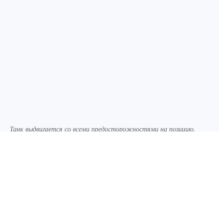
Танк выдвигается со всеми предосторожностями на позицию.
Фото: Минобороны РФ
Танкисты 58-й гвардейской общевойсковой
армии при поддержке беспилотной авиации
нанесли точечный удар по пункту управления
беспилотников ВСУ. Навесным огнем он был
разбит полностью.