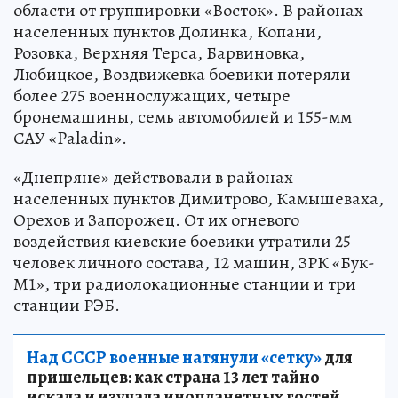
области от группировки «Восток». В районах
населенных пунктов Долинка, Копани,
Розовка, Верхняя Терса, Барвиновка,
Любицкое, Воздвижевка боевики потеряли
более 275 военнослужащих, четыре
бронемашины, семь автомобилей и 155-мм
САУ «Paladin».
«Днепряне» действовали в районах
населенных пунктов Димитрово, Камышеваха,
Орехов и Запорожец. От их огневого
воздействия киевские боевики утратили 25
человек личного состава, 12 машин, ЗРК «Бук-
М1», три радиолокационные станции и три
станции РЭБ.
Над СССР военные натянули «сетку»
для
пришельцев: как страна 13 лет тайно
искала и изучала инопланетных гостей