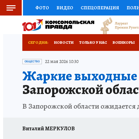
ФОТО
ВИДЕО
СПЕЦОПЕРАЦИЯ
ПОЛ
СОЦПОДДЕРЖКА
НАУКА
СПОРТ
КО
ВЫБОР ЭКСПЕРТОВ
ДОКТОР
ФИНАНС
СЕГОДНЯ:
НОВОСТИ
ТОЛЬКО У НАС
ВОЕНКОРЫ
КНИЖНАЯ ПОЛКА
ПРОГНОЗЫ НА СПОРТ
ИСПЫТАНО НА СЕБЕ
22 мая 2026 10:30
ОБЩЕСТВО
Жаркие выходные 
ПРЕСС-ЦЕНТР
НЕДВИЖИМОСТЬ
ТЕЛЕ
Запорожской област
РАДИО КП
РЕКЛАМА
ТЕСТЫ
НОВОЕ 
В Запорожской области ожидается до
Виталий МЕРКУЛОВ