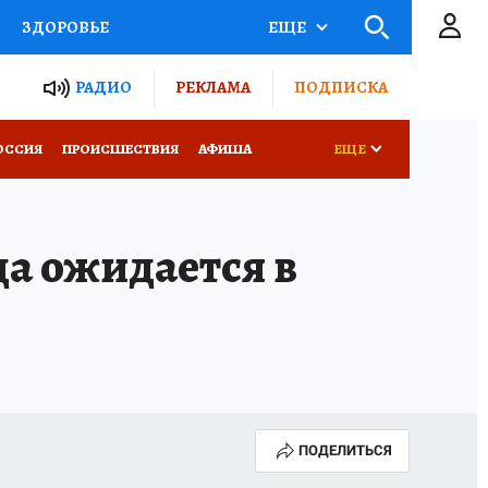
ЗДОРОВЬЕ
ЕЩЕ
ТЫ РОССИИ
РАДИО
РЕКЛАМА
ПОДПИСКА
КРЕТЫ
ПУТЕВОДИТЕЛЬ
ОССИЯ
ПРОИСШЕСТВИЯ
АФИША
ЕЩЕ
 ЖЕЛЕЗА
ТУРИЗМ
да ожидается в
Д ПОТРЕБИТЕЛЯ
ВСЕ О КП
ПОДЕЛИТЬСЯ