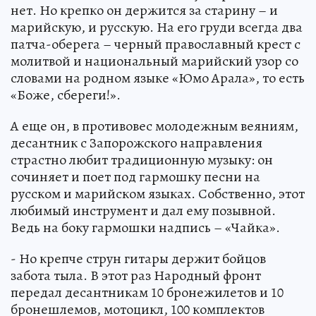
нет. Но крепко он держится за старину – и
марийскую, и русскую. На его груди всегда два
патча-оберега – черный православный крест с
молитвой и национальный марийский узор со
словами на родном языке «Юмо Арала», то есть
«Боже, сбереги!».
А еще он, в противовес молодежным веяниям,
десантник с Запорожского направления
страстно любит традиционную музыку: он
сочиняет и поет под гармошку песни на
русском и марийском языках. Собственно, этот
любимый инструмент и дал ему позывной.
Ведь на боку гармошки надпись – «Чайка».
- Но крепче струн гитары держит бойцов
забота тыла. В этот раз Народный фронт
передал десантникам 10 бронежилетов и 10
бронешлемов, мотоцикл, 100 комплектов